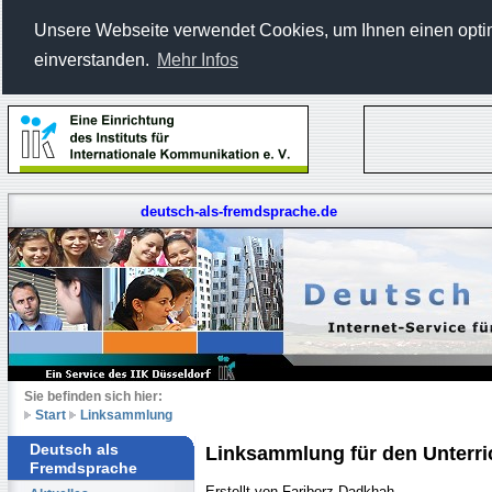
Unsere Webseite verwendet Cookies, um Ihnen einen optima
einverstanden.
Mehr Infos
deutsch-als-fremdsprache.de
Sie befinden sich hier:
Start
Linksammlung
Deutsch als
Linksammlung für den Unterri
Fremdsprache
Erstellt von Fariborz Dadkhah