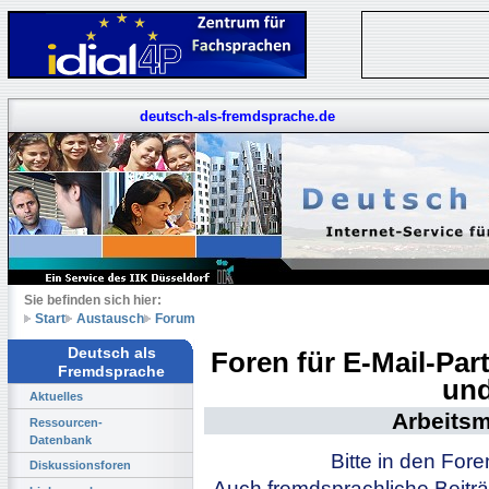
deutsch-als-fremdsprache.de
Sie befinden sich hier:
Start
Austausch
Forum
Deutsch als
Foren für E-Mail-Pa
Fremdsprache
und
Aktuelles
Arbeitsm
Ressourcen-
Datenbank
Bitte in den For
Diskussionsforen
Auch fremdsprachliche Beiträ