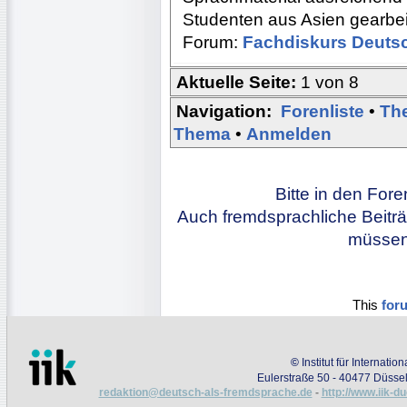
Studenten aus Asien gearbeit
Forum:
Fachdiskurs Deuts
Aktuelle Seite:
1 von 8
Navigation:
Forenliste
•
Th
Thema
•
Anmelden
Bitte in den For
Auch fremdsprachliche Beiträ
müssen 
This
for
©
Institut für Internati
Eulerstraße 50 - 40477 Düssel
redaktion@deutsch-als-fremdsprache.de
-
http://www.iik-d