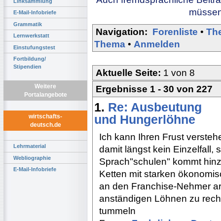
Linksammlung
müssen 
E-Mail-Infobriefe
Grammatik
Navigation:
Forenliste
•
Th
Lernwerkstatt
Thema
•
Anmelden
Einstufungstest
Fortbildung/
Stipendien
Aktuelle Seite:
1 von 8
Weitere
Ergebnisse 1 - 30 von 227
Portalangebote
1.
Re: Ausbeutung
und Hungerlöhne
wirtschafts-
deutsch.de
Ich kann Ihren Frust versteh
Lehrmaterial
damit längst kein Einzelfall
Webliographie
Sprach"schulen" kommt hinzu
E-Mail-Infobriefe
Ketten mit starken ökonomi
an den Franchise-Nehmer ar
anständigen Löhnen zu rechn
tummeln