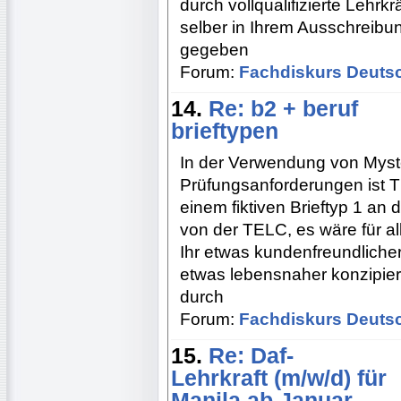
durch vollqualifizierte Lehr
selber in Ihrem Ausschreibu
gegeben
Forum:
Fachdiskurs Deuts
14.
Re: b2 + beruf
brieftypen
In der Verwendung von Myst
Prüfungsanforderungen ist T
einem fiktiven Brieftyp 1 an
von der TELC, es wäre für al
Ihr etwas kundenfreundliche
etwas lebensnaher konzipiere
durch
Forum:
Fachdiskurs Deuts
15.
Re: Daf-
Lehrkraft (m/w/d) für
Manila ab Januar