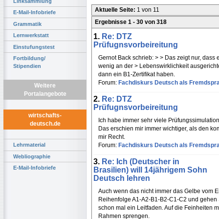
Linksammlung
Aktuelle Seite:
1 von 11
E-Mail-Infobriefe
Ergebnisse 1 - 30 von 318
Grammatik
1.
Re: DTZ
Lernwerkstatt
Prüfugnsvorbeireitung
Einstufungstest
Gernot Back schrieb: > > Das zeigt nur, dass 
Fortbildung/
wenig an der > Lebenswirklichkeit ausgerichtet
Stipendien
dann ein B1-Zertifikat haben.
Forum:
Fachdiskurs Deutsch als Fremdspr
Weitere
Portalangebote
2.
Re: DTZ
Prüfugnsvorbeireitung
wirtschafts-
Ich habe immer sehr viele Prüfungssimulation
deutsch.de
Das erschien mir immer wichtiger, als den k
mir Recht.
Forum:
Fachdiskurs Deutsch als Fremdspr
Lehrmaterial
Webliographie
3.
Re: Ich (Deutscher in
E-Mail-Infobriefe
Brasilien) will 14jährigem Sohn
Deutsch lehren
Auch wenn das nicht immer das Gelbe vom Ei 
Reihenfolge A1-A2-B1-B2-C1-C2 und gehen Sie 
schon mal ein Leitfaden. Auf die Feinheiten m
Rahmen sprengen.