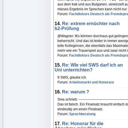
aus dem Irak und aus Bulgarien, vereinzelt 
mieses Ergebnis im Sprechen kann nicht nur
Forum:
Fachdiskurs Deutsch als Fremdspr
14.
Re: extrem ernüchter nach
b2-Prüfung
@Wagner: IKs können durchaus gut gelingen 
beherrscht. Und das ist leider in immer wenige
tolle Kolleginnen, die ebenfalls das Maximal
mehr wie ein Trauerspiel aus und zwar nicht 
Forum:
Fachdiskurs Deutsch als Fremdspr
15.
Re: WIe viel SWS darf ich an
Uni unterrichten?
9 SWS, glaube ich.
Forum:
Arbeitsmarkt und Honorare
16.
Re: warum ?
Sma schrieb: ---------------------------------------
Das ist falsch. Ein Finalsatz braucht einfach 
eindeutig um einen Finalsatz.
Forum:
Sprachberatung
17.
Re: Honorar für die