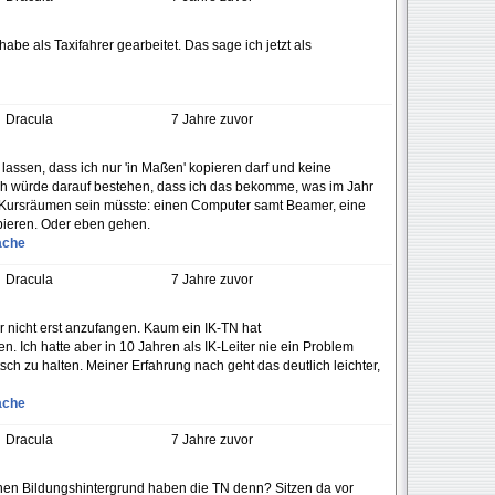
 habe als Taxifahrer gearbeitet. Das sage ich jetzt als
Dracula
7 Jahre zuvor
 lassen, dass ich nur 'in Maßen' kopieren darf und keine
 Ich würde darauf bestehen, dass ich das bekomme, was im Jahr
 Kursräumen sein müsste: einen Computer samt Beamer, eine
ieren. Oder eben gehen.
ache
Dracula
7 Jahre zuvor
ar nicht erst anzufangen. Kaum ein IK-TN hat
. Ich hatte aber in 10 Jahren als IK-Leiter nie ein Problem
ch zu halten. Meiner Erfahrung nach geht das deutlich leichter,
ache
Dracula
7 Jahre zuvor
hen Bildungshintergrund haben die TN denn? Sitzen da vor