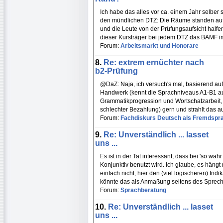
Ich habe das alles vor ca. einem Jahr selber s
den mündlichen DTZ: Die Räume standen auf, 
und die Leute von der Prüfungsaufsicht halfe
dieser Kursträger bei jedem DTZ das BAMF i
Forum:
Arbeitsmarkt und Honorare
8.
Re: extrem ernüchter nach
b2-Prüfung
@DaZ: Naja, ich versuch's mal, basierend auf
Handwerk (kennt die Sprachniveaus A1-B1 au
Grammatikprogression und Wortschatzarbeit, k
schlechter Bezahlung) gern und strahlt das 
Forum:
Fachdiskurs Deutsch als Fremdspr
9.
Re: Unverständlich ... lasset
uns ...
Es ist in der Tat interessant, dass bei 'so wah
Konjunktiv benutzt wird. Ich glaube, es häng
einfach nicht, hier den (viel logischeren) Ind
könnte das als Anmaßung seitens des Sprec
Forum:
Sprachberatung
10.
Re: Unverständlich ... lasset
uns ...