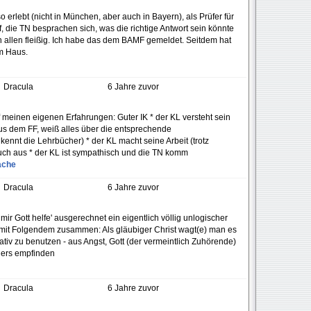
o erlebt (nicht in München, aber auch in Bayern), als Prüfer für
die TN besprachen sich, was die richtige Antwort sein könnte
n allen fleißig. Ich habe das dem BAMF gemeldet. Seitdem hat
m Haus.
Dracula
6 Jahre zuvor
 meinen eigenen Erfahrungen: Guter IK * der KL versteht sein
s dem FF, weiß alles über die entsprechende
ennt die Lehrbücher) * der KL macht seine Arbeit (trotz
auch aus * der KL ist sympathisch und die TN komm
ache
Dracula
6 Jahre zuvor
r mir Gott helfe' ausgerechnet ein eigentlich völlig unlogischer
t mit Folgendem zusammen: Als gläubiger Christ wagt(e) man es
ikativ zu benutzen - aus Angst, Gott (der vermeintlich Zuhörende)
hers empfinden
Dracula
6 Jahre zuvor