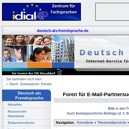
deutsch-als-fremdsprache.de
Sie befinden sich hier:
Start
Austausch
Forum
Deutsch als
Foren für E-Mail-Partners
Fremdsprache
Aktuelles
Bitte in den 
Ressourcen-
Auch fremdsprachliche Beiträge (d. h. 
Datenbank
Navigation:
Forenliste
•
Themenübersicht
•
Diskussionsforen