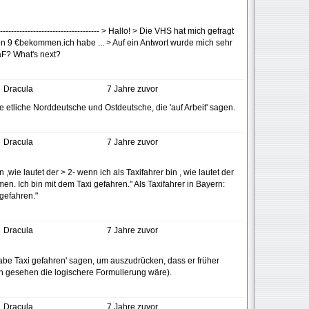
---------------------------------- > Hallo! > Die VHS hat mich gefragt
son 9 €bekommen.ich habe ... > Auf ein Antwort wurde mich sehr
aF? What's next?
Dracula
7 Jahre zuvor
nne etliche Norddeutsche und Ostdeutsche, die 'auf Arbeit' sagen.
Dracula
7 Jahre zuvor
,wie lautet der > 2- wenn ich als Taxifahrer bin , wie lautet der
n. Ich bin mit dem Taxi gefahren." Als Taxifahrer in Bayern:
gefahren."
Dracula
7 Jahre zuvor
be Taxi gefahren' sagen, um auszudrücken, dass er früher
h gesehen die logischere Formulierung wäre).
Dracula
7 Jahre zuvor