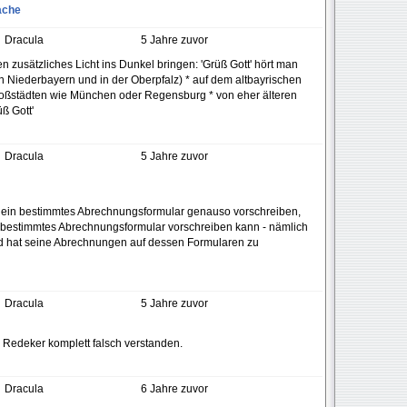
ache
Dracula
5 Jahre zuvor
n zusätzliches Licht ins Dunkel bringen: 'Grüß Gott' hört man
 in Niederbayern und in der Oberpfalz) * auf dem altbayrischen
Großstädten wie München oder Regensburg * von eher älteren
ß Gott'
Dracula
5 Jahre zuvor
n ein bestimmtes Abrechnungsformular genauso vorschreiben,
 bestimmtes Abrechnungsformular vorschreiben kann - nämlich
nd hat seine Abrechnungen auf dessen Formularen zu
Dracula
5 Jahre zuvor
 Redeker komplett falsch verstanden.
Dracula
6 Jahre zuvor