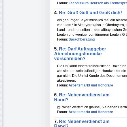
Forum:
Fachdiskurs Deutsch als Fremdspr
4.
Re: Grüß Gott und Grüß dich!
Als gebürtiger Bayer muss ich mal ein bissche
vor allem * in Altbayern (also in Oberbayern,
Land - und nur selten in den altbayrischen 
Leuten und weniger von jüngeren Leuten 'Grü
Forum:
Sprachberatung
5.
Re: Darf Auftraggeber
Abrechnungsformular
vorschreiben?
Die Uni kann einem freiberuflichen Dozente
wie sie dem selbstständigen Handwerker ein
gar nicht. Die Uni ist Kunde des Dozenten u
akzeptieren.
Forum:
Arbeitsmarkt und Honorare
6.
Re: Nebenverdienst am
Rand?
@Rainer Werter: Ich glaube, Sie haben Herrn
Forum:
Arbeitsmarkt und Honorare
7.
Re: Nebenverdienst am
Rand?