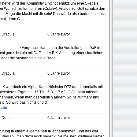
 helfe' wird der Konjunktiv 1 nicht benutzt, um eine Skepsis
en Wunsch zu formulieren (Optativ). Analog zu: Gott schütze den
e! Möge die Macht mit dir sein! Das würde also bedeuten, dass
emut, denn G
Dracula
6 Jahre zuvor
-------------------- > Vergessen kann man die Vorstellung mit DaF in
t ganz. Ich bin mit DaF in der BIK-Abteilung einer staatlichen
 eher die Ausnahme als die Regel ...
Dracula
6 Jahre zuvor
 IK war doch ein Alpha-Kurs. Nächster DTZ dann ebenfalls mit
hlechteren Ergebnis: 15 TN - 5 B1 - 7 A2 - 3 A1. Man müsste
 nehmen, wenn man das wirklich ändern wollte: für mehr und
etc. So wird das nichts und di
ache
Dracula
6 Jahre zuvor
Prüfung in einem allgemeinen IK abgenommen (und das war
A2. Was soll man dazu noch sagen? Die meisten Prüflinge kamen