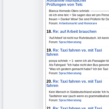
Abnahme mündlicher
Prüfungen von Telc
Blanca Hornedo Otero schrieb: ---------------------
ob ich eine telc > Sie sagen das wir pro Per
freuen > Danke! Wow! Sie sind Prüferin für D
Forum:
Arbeitsmarkt und Honorare
18.
Re: auf Arbeit brauchen
'Auf Arbeit' ist nicht nur Ruhrdeutsch. Ich ke
Forum:
Sprachberatung
19.
Re: Taxi fahren vs. mit Taxi
fahren
pooya schrieb: > 1- wenn ich als Passagier bin 
Als Fahrgast: "Ich habe nicht den Bus genomme
"Was ich gestern gemacht habe? Ich bin Taxi 
Forum:
Sprachberatung
20.
Re: Taxi fahren vs. mit Taxi
fahren
Kein Mensch in Süddeutschland würde 'Ich ha
Taxifahrer war (auch wenn es grammatikalisc
Forum:
Sprachberatung
21.
Re: Taxi fahren vs. mit Taxi