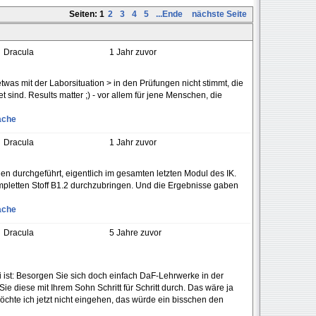
Seiten:
1
2
3
4
5
...Ende
nächste Seite
Dracula
1 Jahr zuvor
etwas mit der Laborsituation > in den Prüfungen nicht stimmt, die
 sind. Results matter ;) - vor allem für jene Menschen, die
ache
Dracula
1 Jahr zuvor
en durchgeführt, eigentlich im gesamten letzten Modul des IK.
ompletten Stoff B1.2 durchzubringen. Und die Ergebnisse gaben
ache
Dracula
5 Jahre zuvor
ist: Besorgen Sie sich doch einfach DaF-Lehrwerke in der
diese mit Ihrem Sohn Schritt für Schritt durch. Das wäre ja
öchte ich jetzt nicht eingehen, das würde ein bisschen den