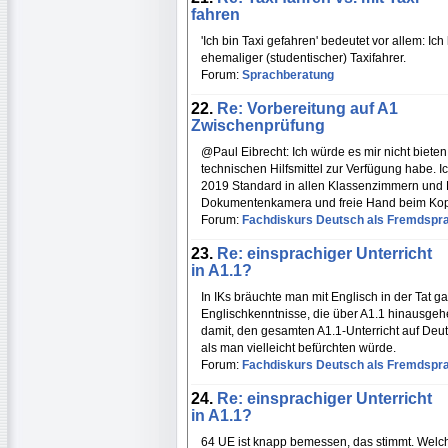
fahren
'Ich bin Taxi gefahren' bedeutet vor allem: Ich
ehemaliger (studentischer) Taxifahrer.
Forum:
Sprachberatung
22.
Re: Vorbereitung auf A1
Zwischenprüfung
@Paul Eibrecht: Ich würde es mir nicht bieten
technischen Hilfsmittel zur Verfügung habe.
2019 Standard in allen Klassenzimmern und
Dokumentenkamera und freie Hand beim Kop
Forum:
Fachdiskurs Deutsch als Fremdspr
23.
Re: einsprachiger Unterricht
in A1.1?
In IKs bräuchte man mit Englisch in der Tat g
Englischkenntnisse, die über A1.1 hinausgehen
damit, den gesamten A1.1-Unterricht auf Deuts
als man vielleicht befürchten würde.
Forum:
Fachdiskurs Deutsch als Fremdspr
24.
Re: einsprachiger Unterricht
in A1.1?
64 UE ist knapp bemessen, das stimmt. Welc